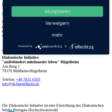
Neue BFD-Freiwillige
Akzeptieren
Seit Mai ergänzt Lena unser Team!
Wir freuen uns sehr, dass wir wieder eine junge Freiwillige haben,
Verweigern
die uns bei unseren Büroaufgaben und v.a. unseren Freizeiten und
Gruppenangeboten unterstützt. Schaut doch mal bei
unserem Team
mehr
vorbei.
Powered by
&
Alle aktuellen Meldungen
Diakonische Initiative
"un
B
ehindert miteinander leben" Hügelheim
Am Berg 1
79379 Müllheim-Hügelheim
Telefon:
+49 7631 6103
info@di-huegelheim.de
Die Diakonische Initiative ist eine Einrichtung des Diakonischen
Werks Breisgau-Hochschwarzwald