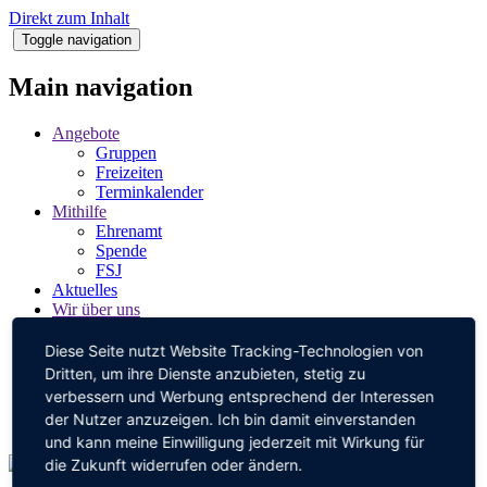
Direkt zum Inhalt
Toggle navigation
Main navigation
Angebote
Gruppen
Freizeiten
Terminkalender
Mithilfe
Ehrenamt
Spende
FSJ
Aktuelles
Wir über uns
Team
Unsere Ziele
Diese Seite nutzt Website Tracking-Technologien von
Fotoalbum
Dritten, um ihre Dienste anzubieten, stetig zu
Partner
verbessern und Werbung entsprechend der Interessen
Kontakt
der Nutzer anzuzeigen. Ich bin damit einverstanden
Förderverein
und kann meine Einwilligung jederzeit mit Wirkung für
die Zukunft widerrufen oder ändern.