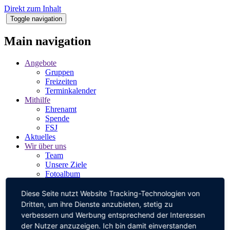
Direkt zum Inhalt
Toggle navigation
Main navigation
Angebote
Gruppen
Freizeiten
Terminkalender
Mithilfe
Ehrenamt
Spende
FSJ
Aktuelles
Wir über uns
Team
Unsere Ziele
Fotoalbum
Partner
Kontakt
Diese Seite nutzt Website Tracking-Technologien von
Förderverein
Dritten, um ihre Dienste anzubieten, stetig zu
verbessern und Werbung entsprechend der Interessen
der Nutzer anzuzeigen. Ich bin damit einverstanden