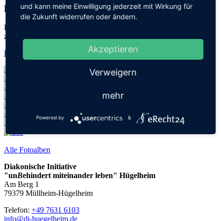
und kann meine Einwilligung jederzeit mit Wirkung für
DI-Aktiv: Fasnachtsdisco
die Zukunft widerrufen oder ändern.
Lustige Kostüme, tolle Musik und gute Stimmung! Unser Ausflug
zur Fasnachtsdisco in Freiburg.
Akzeptieren
Hier zum Artikel!
Verweigern
mehr
Powered by
&
Alle Fotoalben
Diakonische Initiative
"un
B
ehindert miteinander leben" Hügelheim
Am Berg 1
79379 Müllheim-Hügelheim
Telefon:
+49 7631 6103
info@di-huegelheim.de