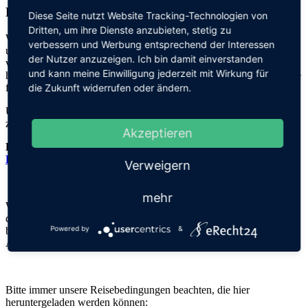
Freizeiten
Diese Seite nutzt Website Tracking-Technologien von
Dritten, um ihre Dienste anzubieten, stetig zu
Wir bieten jedes Jahr mehrere Freizeiten an, bei denen alle eine
verbessern und Werbung entsprechend der Interessen
unbeschwerte gemeinsame Zeit mit vielen neuen Erlebnissen
der Nutzer anzuzeigen. Ich bin damit einverstanden
verbringen können. Natürlich sind alle Zimmer barrierefrei und wir
und kann meine Einwilligung jederzeit mit Wirkung für
haben ein tolles Busunternehmen, mit dem wir an verschiedene Orte
die Zukunft widerrufen oder ändern.
fahren können.
Unsere ausgeschriebenen Freizeiten sind immer im
Terminkalender
zu finden.
Akzeptieren
Die aktuelle Ausschreibung für
die Sommerfreizeit in
Halberstadt gibt es hier.
Verweigern
mehr
Wir suchen außerdem immer nach engagierten Ehrenamtlichen, die
die Reisen möglich machen. Interesse mitzuhelfen? Dann schau mal
Powered by
&
bei unseren
Engagementmöglichkeiten
vorbei, es gibt auch eine
Aufwandsentschädigung. Wir freuen uns auf dich!
Bitte immer unsere Reisebedingungen beachten, die hier
heruntergeladen werden können: