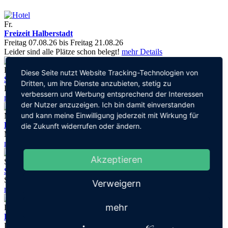
Fr.
Freizeit Halberstadt
Freitag 07.08.26 bis Freitag 21.08.26
Leider sind alle Plätze schon belegt!
mehr Details
Do.
Diese Seite nutzt Website Tracking-Technologien von
Spieleabend
Dritten, um ihre Dienste anzubieten, stetig zu
Donnerstag 03.09.26
verbessern und Werbung entsprechend der Interessen
mehr Details
der Nutzer anzuzeigen. Ich bin damit einverstanden
und kann meine Einwilligung jederzeit mit Wirkung für
Mi.
Billard in Müllheim
die Zukunft widerrufen oder ändern.
Mittwoch 09.09.26
mehr Details
Akzeptieren
So.
Steinwasenpark
Sonntag 13.09.26
Verweigern
mehr Details
mehr
Do.
Disco
Donnerstag 17.09.26