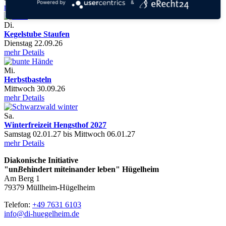
Powered by
&
mehr Details
Di.
Kegelstube Staufen
Dienstag 22.09.26
mehr Details
Mi.
Herbstbasteln
Mittwoch 30.09.26
mehr Details
Sa.
Winterfreizeit Hengsthof 2027
Samstag 02.01.27 bis Mittwoch 06.01.27
mehr Details
Diakonische Initiative
"un
B
ehindert miteinander leben" Hügelheim
Am Berg 1
79379 Müllheim-Hügelheim
Telefon:
+49 7631 6103
info@di-huegelheim.de