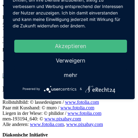
verbessern und Werbung entsprechend der Interessen
V.i.S.d.P.: Derzeit vakant
der Nutzer anzuzeigen. Ich bin damit einverstanden
Diakonische Initiative "un
B
ehindert miteinander leben" Hügelheim
und kann meine Einwilligung jederzeit mit Wirkung für
Am Berg 1 (Pfarrschopf)
die Zukunft widerrufen oder ändern.
79379 Müllheim-Hügelheim
Telefon: 07631 6103
Telefax: 07631 134 51
Akzeptieren
E-Mail:
info@di-huegelheim.de
Verweigern
Webdesign & Programmierung:
mehr
Fotonachweis:
Powered by
&
Rollstuhlbild: © lassedesignen /
www.fotolia.com
Paar mit Kusshand: © muro /
www.fotolia.com
Liegen in der Wiese: © philidor /
www.fotolia.com
men-193194_640: ©
www.pixabay.com
Alle anderen:
www.fotolia.com
,
www.pixabay.com
Diakonische Initiative