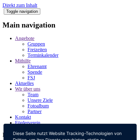
Direkt zum Inhalt
Toggle navigation
Main navigation
Angebote
Gruppen
Freizeiten
Terminkalender
Mithilfe
Ehrenamt
Spende
FSJ
Aktuelles
Wir über uns
Team
Unsere Ziele
Fotoalbum
Partner
Kontakt
Förderverein
Diese Seite nutzt Website Tracking-Technologien von
Impressum
Dritten, um ihre Dienste anzubieten, stetig zu