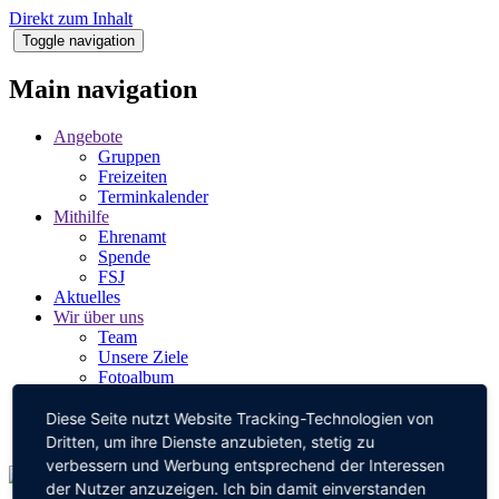
Direkt zum Inhalt
Toggle navigation
Main navigation
Angebote
Gruppen
Freizeiten
Terminkalender
Mithilfe
Ehrenamt
Spende
FSJ
Aktuelles
Wir über uns
Team
Unsere Ziele
Fotoalbum
Partner
Kontakt
Diese Seite nutzt Website Tracking-Technologien von
Förderverein
Dritten, um ihre Dienste anzubieten, stetig zu
verbessern und Werbung entsprechend der Interessen
der Nutzer anzuzeigen. Ich bin damit einverstanden