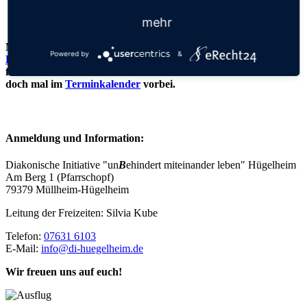
mehr
Neben unseren Freizeiten bieten wir auch verschiedenste
Powered by
&
Begegnungsangebote
zwischen unseren Freizeiten an. Hier
freuen wir uns immer über ehrenamtliche Helfer*innen. Schau
doch mal im
Terminkalender
vorbei.
Anmeldung und Information:
Diakonische Initiative "un
B
ehindert miteinander leben" Hügelheim
Am Berg 1 (Pfarrschopf)
79379 Müllheim-Hügelheim
Leitung der Freizeiten: Silvia Kube
Telefon:
07631 6103
E-Mail:
info@di-huegelheim.de
Wir freuen uns auf euch!