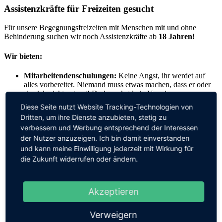
Assistenzkräfte für Freizeiten gesucht
Für unsere Begegnungsfreizeiten mit Menschen mit und ohne
Behinderung suchen wir noch Assistenzkräfte ab
18 Jahren
!
Wir bieten:
Mitarbeitendenschulungen:
Keine Angst, ihr werdet auf
alles vorbereitet. Niemand muss etwas machen, dass er oder
sie sich nicht zutraut! Du brauchst kein Vorwissen, nur
Offenheit für Menschen.
Diese Seite nutzt Website Tracking-Technologien von
Aufwandsentschädigung:
Pro Tag bekommt ihr
50 Euro
,
Dritten, um ihre Dienste anzubieten, stetig zu
für eine 15-tägige Freizeit bedeutet das
750 Euro
!
verbessern und Werbung entsprechend der Interessen
Versicherungsschutz:
Ihr erhaltet während der kompletten
der Nutzer anzuzeigen. Ich bin damit einverstanden
Freizeit bei uns eine Haft- und Unfallversicherung!
und kann meine Einwilligung jederzeit mit Wirkung für
Freie Unterkunft und Verpflegung!
die Zukunft widerrufen oder ändern.
Bescheinigung der Tätigkeit:
Immer mehr
Arbeitgeber*innen legen Wert auf soziales Engagement. Wir
schreiben euch eine Bescheinigung für eure ehrenamtliche
Tätigkeit!
Akzeptieren
Spaß, Freude und glückliche Menschen:
Helft uns dabei,
Menschen mit Handicap einen wunderschönen Urlaub zu
Verweigern
ermöglichen!