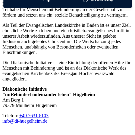
Begegnungsgruppen im Alltag zu schaffen. Wir versuchen die
Teilhabe für Menschen mit Behinderung an der Gesellschaft zu
fördern und setzen uns ein, soziale Benachteiligung zu verringern.
Als Teil der Evangelischen Landeskirche in Baden ist es unser Ziel,
christliche Werte zu leben und ein christlich-evangelisches Profil in
unserer Arbeit wiederzufinden. Aus unserer Sicht ist gelebte
Inklusion auch gelebtes Christentum: Die Wertschätzung jedes
Menschen, unabhängig von Besonderheiten oder eventuellen
Einschränkungen.
Die Diakonische Initiative ist eine Einrichtung der offenen Hilfe für
Menschen mit Behinderung und ist an das Diakonische Werk des
evangelischen Kirchenbezirks Breisgau-Hochschwarzwald
angegliedert.
Diakonische Initiative
"un
B
ehindert miteinander leben" Hügelheim
Am Berg 1
79379 Müllheim-Hügelheim
Telefon:
+49 7631 6103
info@di-huegelheim.de