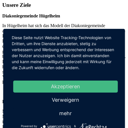
Unsere Ziele
Diakoniegemeinde Hügelheim
In Hügelheim hat sich das Modell der Diakoniegemeinde
ausgeprägt. Die Evangelische Kirchengemeinde Hügelheim und das
Diakonische Werk Breisgau-Hochschwarzwald, vertreten durch die
Diese Seite nutzt Website Tracking-Technologien von
Diakonische Initiative in Hügelheim, arbeiten Hand in Hand, um
Dritten, um ihre Dienste anzubieten, stetig zu
den Menschen durch ein umfassendes Angebot von Seelsorge,
verbessern und Werbung entsprechend der Interessen
gemeindepädagogischer Arbeit und Bildungsangeboten mit einem
der Nutzer anzuzeigen. Ich bin damit einverstanden
breit gefächerten christlich-diakonischen Profil begegnen zu können.
und kann meine Einwilligung jederzeit mit Wirkung für
Dies beinhaltet über die gemeinschaftliche Ressourcennutzung
hinaus auch die Zusammenarbeit in konzeptionellen und
die Zukunft widerrufen oder ändern.
strategischen Fragen sowie in Leitungsfragen. Durch diese enge
Verzahnung ist es uns möglich, Verkündigung in Wort und Tat zu
leben.
Akzeptieren
Verweigern
Diakonische Initiative in Hügelheim
Mit unserer Arbeit tragen wir zu einem besseren „un
B
ehinderten“
mehr
Miteinander von Menschen mit und ohne Behinderung bei. Hierzu
ist es uns ein Anliegen persönliche Begegnungsmöglichkeiten auf
Powered by
&
Freizeiten, aber auch während unserer regelmäßigen